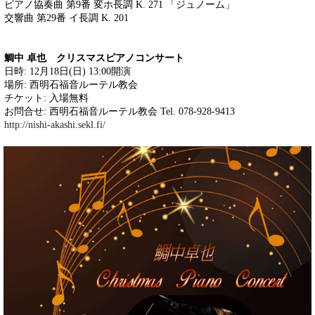
ピアノ協奏曲 第9番 変ホ長調 K. 271 「ジュノーム」
交響曲 第29番 イ長調 K. 201
鯛中 卓也 クリスマスピアノコンサート
日時: 12月18日(日) 13:00開演
場所: 西明石福音ルーテル教会
チケット: 入場無料
お問合せ: 西明石福音ルーテル教会 Tel. 078-928-9413
http://nishi-akashi.sekl.fi/