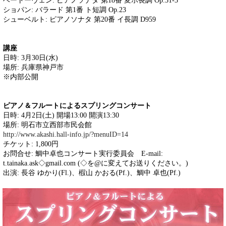
ベートーヴェン: ピアノソナタ 第18番 変ホ長調 Op.31-3
ショパン: バラード 第1番 ト短調 Op.23
シューベルト: ピアノソナタ 第20番 イ長調 D959
講座
日時: 3月30日(水)
場所: 兵庫県神戸市
※内部公開
ピアノ＆フルートによるスプリングコンサート
日時: 4月2日(土) 開場13:00 開演13:30
場所: 明石市立西部市民会館
http://www.akashi.hall-info.jp/?menuID=14
チケット: 1,800円
お問合せ: 鯛中卓也コンサート実行委員会 E-mail:
t.tainaka.ask◇gmail.com (◇を@に変えてお送りください。)
出演: 長谷 ゆかり(Fl.)、椵山 かおる(Pf.)、鯛中 卓也(Pf.)