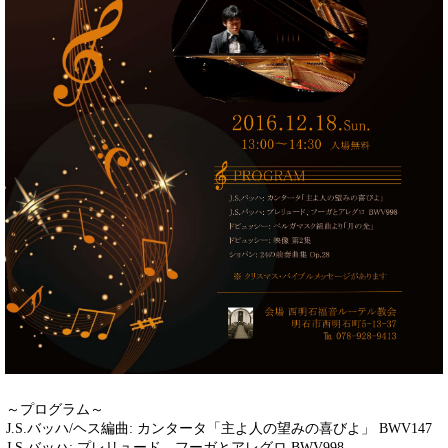
～プログラム～
J.S.バッハ/ヘス編曲: カンタータ「主よ人の望みの喜びよ」 BWV147
J.S.バッハ: プレリュード、フーガとアレグロ BWV998