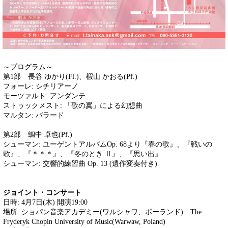
～プログラム～
第1部 長谷 ゆかり(Fl.)、椵山 かおる(Pf.)
フォーレ: シチリアーノ
モーツァルト: アンダンテ
ストゥックメスト: 「歌の翼」による幻想曲
マルタン: バラード
第2部 鯛中 卓也(Pf.)
シューマン: ユーゲントアルバムOp. 68より『春の歌』、『戦いの
歌』、『＊＊＊』、『冬のとき Ⅱ』、『思い出』
シューマン: 交響的練習曲 Op. 13 (遺作変奏付き)
ジョイント・コンサート
日時: 4月7日(木) 開演19:00
場所: ショパン音楽アカデミー(ワルシャワ、ポーランド) The
Fryderyk Chopin University of Music(Warwaw, Poland)