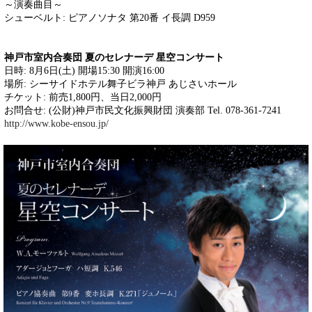
～演奏曲目～
シューベルト: ピアノソナタ 第20番 イ長調 D959
神戸市室内合奏団 夏のセレナーデ 星空コンサート
日時: 8月6日(土) 開場15:30 開演16:00
場所: シーサイドホテル舞子ビラ神戸 あじさいホール
チケット: 前売1,800円、当日2,000円
お問合せ: (公財)神戸市民文化振興財団 演奏部 Tel. 078-361-7241
http://www.kobe-ensou.jp/