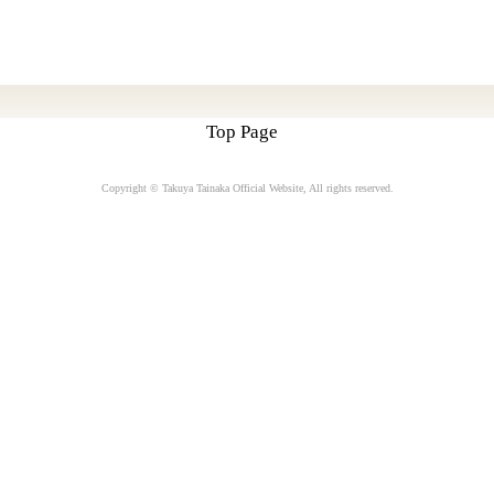
Top Page
Copyright © Takuya Tainaka Official Website
, All rights reserved.