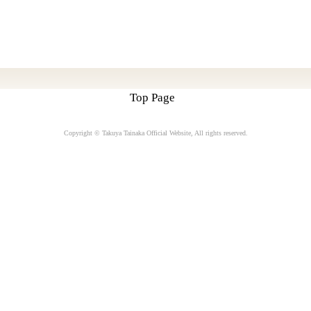
Top Page
Copyright © Takuya Tainaka Official Website
, All rights reserved.